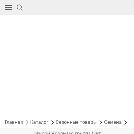
Главная
Каталог
Сезонные товары
Семена
С
Огурец Ясельная группа 5шт