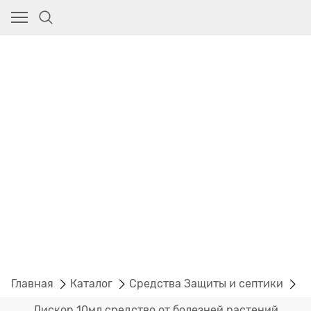
Главная
Каталог
Средства Защиты и септики
П
Дискор 10мл средство от болезней растений